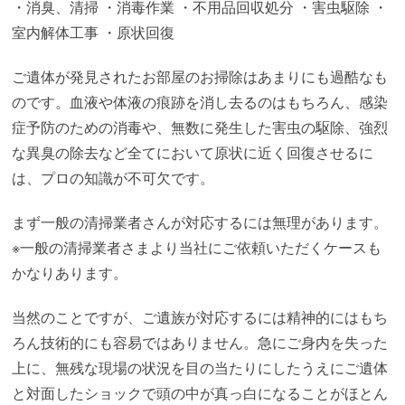
・消臭、清掃
・消毒作業
・不用品回収処分
・害虫駆除
・
室内解体工事
・原状回復
ご遺体が発見されたお部屋のお掃除はあまりにも過酷なも
のです。血液や体液の痕跡を消し去るのはもちろん、感染
症予防のための消毒や、無数に発生した害虫の駆除、強烈
な異臭の除去など全てにおいて原状に近く回復させるに
は、プロの知識が不可欠です。
まず一般の清掃業者さんが対応するには無理があります。
※一般の清掃業者さまより当社にご依頼いただくケースも
かなりあります。
当然のことですが、ご遺族が対応するには精神的にはもち
ろん技術的にも容易ではありません。急にご身内を失った
上に、無残な現場の状況を目の当たりにしたうえにご遺体
と対面したショックで頭の中が真っ白になることがほとん